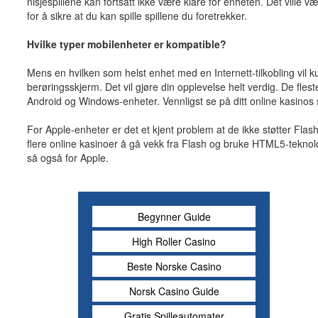
nisjespillene kan fortsatt ikke være klare for enheten. Det ville 
for å sikre at du kan spille spillene du foretrekker.
Hvilke typer mobilenheter er kompatible?
Mens en hvilken som helst enhet med en Internett-tilkobling vil
berøringsskjerm. Det vil gjøre din opplevelse helt verdig. De fle
Android og Windows-enheter. Vennligst se på ditt online kasinos s
For Apple-enheter er det et kjent problem at de ikke støtter Flas
flere online kasinoer å gå vekk fra Flash og bruke HTML5-teknol
så også for Apple.
Begynner Guide
High Roller Casino
Beste Norske Casino
Norsk Casino Guide
Gratis Spilleautomater