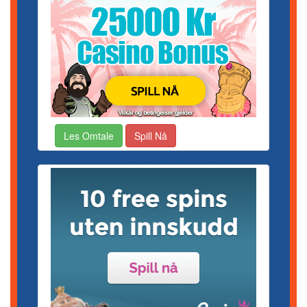
Les Omtale
Spill Nå