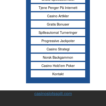
Tjene Penger På Internett
Casino Artikler
Gratis Bonuser
Spilleautomat Turneringer
Progressive Jackpoter
Casino Strategi
Norsk Backgammon
Casino Hold’em Poker
Kontakt
casinoslotsspill.com