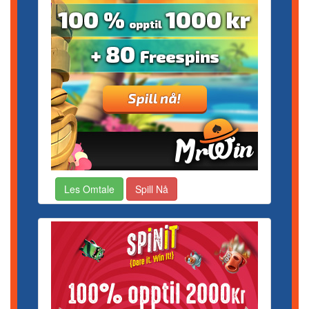
Les Omtale
Spill Nå